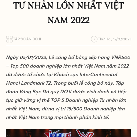
TƯ NHÂN LỚN NHẤT VIỆT
NAM 2022
TẬP ĐOÀN DOJI
Thứ Hai, 17/07/2023
Ngày 05/01/2023, Lễ công bố bảng xếp hạng VNR500
– Top 500 doanh nghiệp lớn nhất Việt Nam năm 2022
đã được tổ chức tại Khách sạn InterContinental
Hanoi Landmark 72. Trong buổi lễ công bố này, Tập
đoàn Vàng Bạc Đá quý DOJI được vinh danh và tiếp
tục giữ vững vị thế TOP 5 Doanh nghiệp Tư nhân lớn
nhất Việt Nam, đứng vị trí 15/500 Doanh nghiệp lớn
nhất Việt Nam trong mọi thành phần kinh tế.