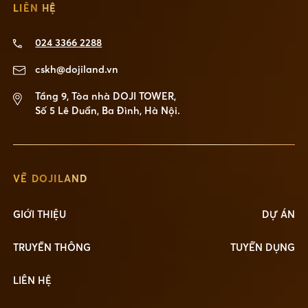
LIÊN HỆ
024 3366 2288
cskh@dojiland.vn
Tầng 9, Tòa nhà DOJI TOWER,
Số 5 Lê Duẩn, Ba Đình, Hà Nội.
VỀ DOJILAND
GIỚI THIỆU
DỰ ÁN
TRUYỀN THÔNG
TUYỂN DỤNG
LIÊN HỆ