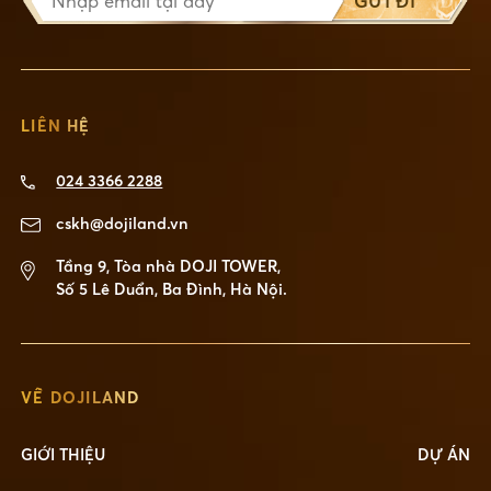
GỬI ĐI
LIÊN HỆ
024 3366 2288
cskh@dojiland.vn
Tầng 9, Tòa nhà DOJI TOWER,
Số 5 Lê Duẩn, Ba Đình, Hà Nội.
VỀ DOJILAND
GIỚI THIỆU
DỰ ÁN