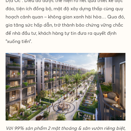
Địa Ốc”. Điều đó được thể hiện rõ nét qua thiết kế độc
đáo, tiện ích đồng bộ, mật độ xây dựng thấp cùng quy
hoạch cảnh quan – không gian xanh hài hòa… Qua đó,
gia tăng sức hấp dẫn, trở thành bảo chứng vững chắc
để nhà đầu tư, khách hàng tự tin đưa ra quyết định
“xuống tiền”.
Với 99% sản phẩm 2 mặt thoáng & sân vườn riêng biệt,