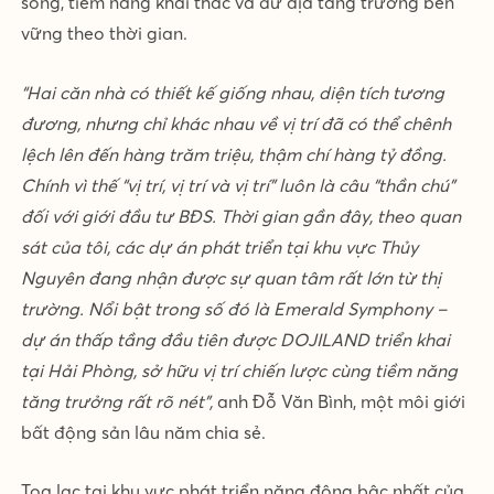
sống, tiềm năng khai thác và dư địa tăng trưởng bền
vững theo thời gian.
“Hai căn nhà có thiết kế giống nhau, diện tích tương
đương, nhưng chỉ khác nhau về vị trí đã có thể chênh
lệch lên đến hàng trăm triệu, thậm chí hàng tỷ đồng.
Chính vì thế “vị trí, vị trí và vị trí” luôn là câu “thần chú”
đối với giới
đầu tư
BĐS
. Thời gian gần đây, theo quan
sát của tôi, các dự án phát triển tại khu vực Thủy
Nguyên đang nhận được sự quan tâm rất lớn từ
thị
trường
. Nổi bật trong số đó là Emerald Symphony –
dự án thấp tầng đầu tiên được DOJILAND triển khai
tại Hải Phòng, sở hữu vị trí chiến lược cùng tiềm năng
tăng trưởng rất rõ nét”,
anh Đỗ Văn Bình, một môi giới
bất động sản lâu năm chia sẻ.
Tọa lạc tại khu vực phát triển năng động bậc nhất của