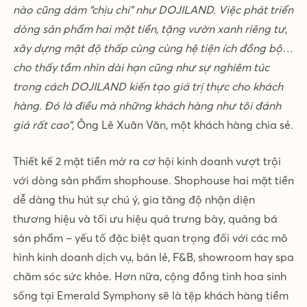
nào cũng dám “chịu chi” như DOJILAND. Việc phát triển
dòng sản phẩm hai mặt tiền, tặng vườn xanh riêng tư,
xây dựng mật độ thấp cùng cùng hệ tiện ích đồng bộ…
cho thấy tầm nhìn dài hạn cũng như sự nghiêm túc
trong cách DOJILAND kiến tạo giá trị thực cho khách
hàng. Đó là điều mà những khách hàng như tôi đánh
giá rất cao”,
Ông Lê Xuân Văn, một khách hàng chia sẻ.
Thiết kế 2 mặt tiền mở ra cơ hội kinh doanh vượt trội
với dòng sản phẩm shophouse. Shophouse hai mặt tiền
dễ dàng thu hút sự chú ý, gia tăng độ nhận diện
thương hiệu và tối ưu hiệu quả trưng bày, quảng bá
sản phẩm – yếu tố đặc biệt quan trọng đối với các mô
hình kinh doanh dịch vụ, bán lẻ, F&B, showroom hay spa
chăm sóc sức khỏe. Hơn nữa, cộng đồng tinh hoa sinh
sống tại Emerald Symphony sẽ là tệp khách hàng tiềm