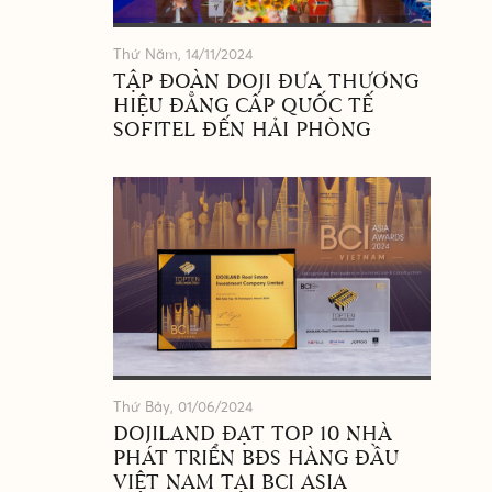
Thứ Năm, 14/11/2024
TẬP ĐOÀN DOJI ĐƯA THƯƠNG
HIỆU ĐẲNG CẤP QUỐC TẾ
SOFITEL ĐẾN HẢI PHÒNG
Thứ Bảy, 01/06/2024
DOJILAND ĐẠT TOP 10 NHÀ
PHÁT TRIỂN BĐS HÀNG ĐẦU
VIỆT NAM TẠI BCI ASIA