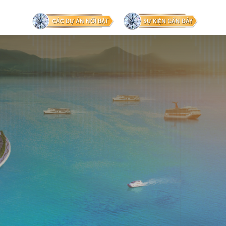
CÁC DỰ ÁN NỔI BẬT
SỰ KIỆN GẦN ĐÂY