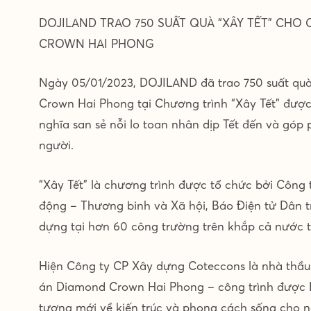
DOJILAND TRAO 750 SUẤT QUÀ “XÂY TẾT” CH
CROWN HAI PHONG
Ngày 05/01/2023, DOJILAND đã trao 750 suất quà
Crown Hai Phong tại Chương trình “Xây Tết” đượ
nghĩa san sẻ nỗi lo toan nhân dịp Tết đến và góp
người.
“Xây Tết” là chương trình được tổ chức bởi Công
động – Thương binh và Xã hội, Báo Điện tử Dân t
dựng tại hơn 60 công trường trên khắp cả nước t
Hiện Công ty CP Xây dựng Coteccons là nhà thầ
án Diamond Crown Hai Phong – công trình được 
tượng mới về kiến trúc và phong cách sống cho 