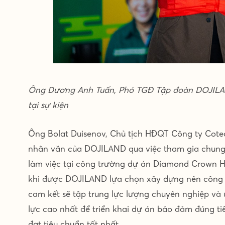
Ông Dương Anh Tuấn, Phó TGĐ Tập đoàn DOJILAND,
tại sự kiện
Ông Bolat Duisenov, Chủ tịch HĐQT Công ty Cotecc
nhân văn của DOJILAND qua việc tham gia chung
làm việc tại công trường dự án Diamond Crown H
khi được DOJILAND lựa chọn xây dựng nên công t
cam kết sẽ tập trung lực lượng chuyên nghiệp và ư
lực cao nhất để triển khai dự án bảo đảm đúng ti
đạt tiêu chuẩn tốt nhất.