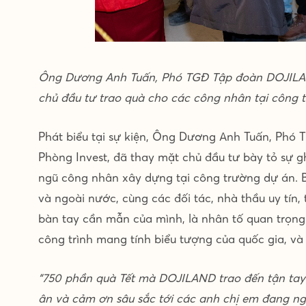
Ông Dương Anh Tuấn, Phó TGĐ Tập đoàn DOJILAND,
chủ đầu tư trao quà cho các công nhân tại công 
Phát biểu tại sự kiện, Ông Dương Anh Tuấn, Phó
Phòng Invest, đã thay mặt chủ đầu tư bày tỏ sự g
ngũ công nhân xây dựng tại công trường dự án. Bê
và ngoài nước, cùng các đối tác, nhà thầu uy tín,
bàn tay cần mẫn của mình, là nhân tố quan trọng
công trình mang tính biểu tượng của quốc gia, v
“750 phần quà Tết mà DOJILAND trao đến tận tay 
ân và cảm ơn sâu sắc tới các anh chị em đang 