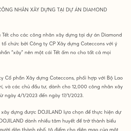
O CÔNG NHÂN XÂY DỰNG TẠI DỰ ÁN DIAMOND
 Tết cho các công nhân xây dựng tại dự án Diamond
c tổ chức bởi Công ty CP Xây dựng Coteccons với ý
 phần “xây” nên một cái Tết ấm no cho tất cả mọi
 ty Cổ phần Xây dựng Coteccons, phối hợp với Bộ Lao
rí, và các chủ đầu tư, dành cho 12,000 công nhân xây
ừ ngày 4/1/2023 đến ngày 17/1/2023.
u xây dựng được DOJILAND lựa chọn để thực hiện dự
DOJILAND dành nhiều tâm huyết để trở thành biểu
người dân thành phố, tô điểm cho diện mạo của một