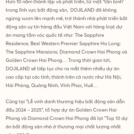
Hơn 10 năm thành lập và phát triển, từ một “tân binh”
trong lĩnh vực bất động sản, DOJILAND đã không
ngừng vươn lên mạnh mẽ, trở thành nhà phát triển bất
động sản uy tín hàng đầu Việt Nam với hàng loạt dự
án mang tầm vóc quốc tế như: The Sapphire
Residence; Best Western Premier Sapphire Ha Long;
The Sapphire Mansions; Diamond Crown Hai Phong và
Golden Crown Hai Phong… Trong thời gian tới,
DOJILAND sẽ tiếp tục cho ra mắt thêm nhiều dự án
cao cấp tại các tỉnh, thành trên cả nước như Hà Nội,
Hải Phòng, Quảng Ninh, Vĩnh Phúc, Huế…
Cũng tại “Lễ vinh danh thương hiệu bất động sản dẫn
đầu 2024 – 2025”, tổ hợp dự án Golden Crown Hai
Phong và Diamond Crown Hai Phong đã lọt “Top 10 dự
án bất động sản nhà ở thương mại chất lượng nhất