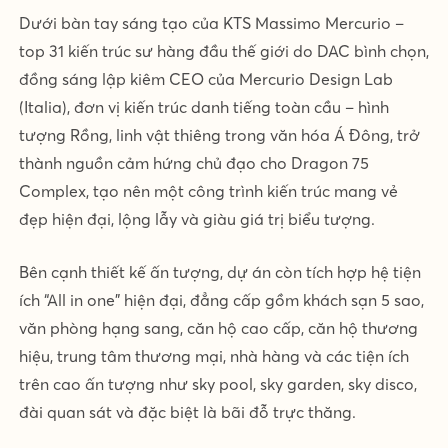
Dưới bàn tay sáng tạo của KTS Massimo Mercurio –
top 31 kiến trúc sư hàng đầu thế giới do DAC bình chọn,
đồng sáng lập kiêm CEO của Mercurio Design Lab
(Italia), đơn vị kiến trúc danh tiếng toàn cầu – hình
tượng Rồng, linh vật thiêng trong văn hóa Á Đông, trở
thành nguồn cảm hứng chủ đạo cho Dragon 75
Complex, tạo nên một công trình kiến trúc mang vẻ
đẹp hiện đại, lộng lẫy và giàu giá trị biểu tượng.
Bên cạnh thiết kế ấn tượng, dự án còn tích hợp hệ tiện
ích “All in one” hiện đại, đẳng cấp gồm khách sạn 5 sao,
văn phòng hạng sang, căn hộ cao cấp, căn hộ thương
hiệu, trung tâm thương mại, nhà hàng và các tiện ích
trên cao ấn tượng như sky pool, sky garden, sky disco,
đài quan sát và đặc biệt là bãi đỗ trực thăng.