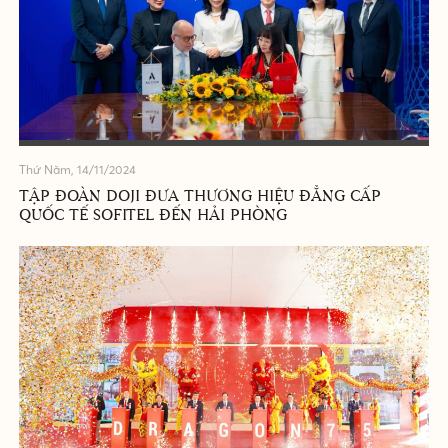
Thứ Năm, 14/11/2024
TẬP ĐOÀN DOJI ĐƯA THƯƠNG HIỆU ĐẲNG CẤP
QUỐC TẾ SOFITEL ĐẾN HẢI PHÒNG