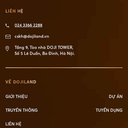
LIÊN HỆ
024 3366 2288
cskh@dojiland.vn
Tầng 9, Tòa nhà DOJI TOWER,
Số 5 Lê Duẩn, Ba Đình, Hà Nội.
VỀ DOJILAND
GIỚI THIỆU
DỰ ÁN
TRUYỀN THÔNG
TUYỂN DỤNG
LIÊN HỆ